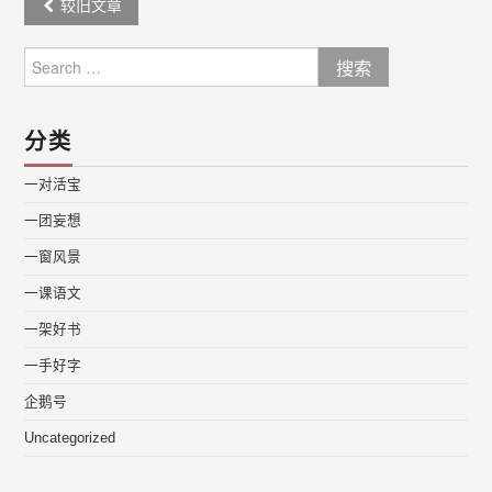
Post
较旧文章
navigation
Search
for:
分类
一对活宝
一团妄想
一窗风景
一课语文
一架好书
一手好字
企鹅号
Uncategorized